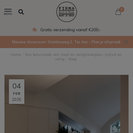
0
MENU
Gratis verzending vanaf €200,-
Nieuwe showroom: Stobbeweg 2, Ter Aar - Plan je afspraak
Home
/
Een balustrade van staal en veiligheidsglas: stijlvol en
veilig
/
Blog
04
FEB
2025