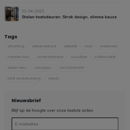
01-04-2025
Stalen taatsdeuren: Strak design, slimme keuze
Tags
afwerking
eetkamerbank
eettafel
hout
maatwerk
metalen kast
ronde tafelrand
roundline
softline tafel
stalen deur
stylingtips
swissline tafel
tafel randafwerking
trends
Nieuwsbrief
Blijf op de hoogte over onze laatste acties