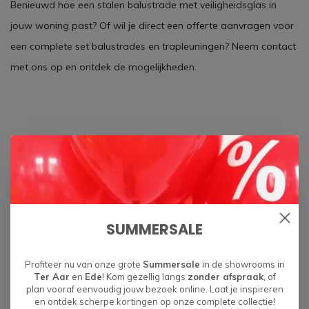
Benieuwd hoe een stalen balustrade met veiligheidsglas in
jouw woning past? Of wil je direct een offerte aanvragen voor
een complete set balustrades en trapleuningen? Neem contact
met ons op en ontdek de mogelijkheden.
Foto: Hoogland - TAO - DHD - Copywrigth The Art of Living
magazine – Fotografie Jurrit van der Waal
SUMMERSALE
Laat een reactie achter
Profiteer nu van onze grote
Summersale
in de showrooms in
Ter Aar
en
Ede
! Kom gezellig langs
zonder afspraak
, of
Reacties
plan vooraf eenvoudig jouw bezoek online. Laat je inspireren
en ontdek scherpe kortingen op onze complete collectie!