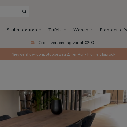
Stalen deuren
Tafels
Wonen
Plan een af
Gratis verzending vanaf €200,-
Nieuwe showroom: Stobbeweg 2, Ter Aar - Plan je afspraak