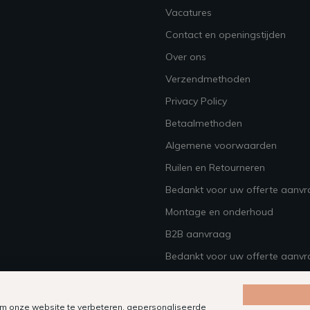
Vacatures
Contact en openingstijden
Over ons
Verzendmethoden
Privacy Policy
Betaalmethoden
Algemene voorwaarden
Ruilen en Retourneren
Bedankt voor uw offerte aanv
Montage en onderhoud
B2B aanvraag
Bedankt voor uw offerte aanvr
m onze website te verbeteren, gepersonaliseerde