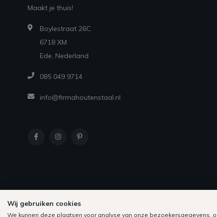
Maakt je thuis!
Boylestraat 26C
6718 XM
Ede, Nederland
085 049 9714
info@firmahoutenstaal.nl
Wij gebruiken cookies
We kunnen deze plaatsen voor analyse van onze bezoekersgegevens, o