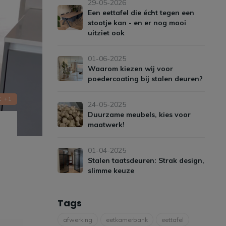
29-05-2026
Een eettafel die écht tegen een
stootje kan - en er nog mooi
uitziet ook
01-06-2025
Waarom kiezen wij voor
poedercoating bij stalen deuren?
K
+1
24-05-2025
Duurzame meubels, kies voor
maatwerk!
01-04-2025
Stalen taatsdeuren: Strak design,
slimme keuze
Tags
afwerking
eetkamerbank
eettafel