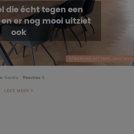
el die écht tegen een
 en er nog mooi uitziet
ook
AFWERKING,
EETTAFEL,
MAATWER
or
: Sandra
Reacties
: 0
LEES MEER