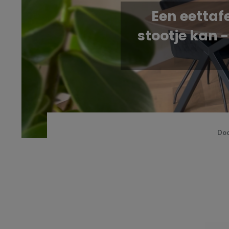
Een eettaf
stootje kan -
Do