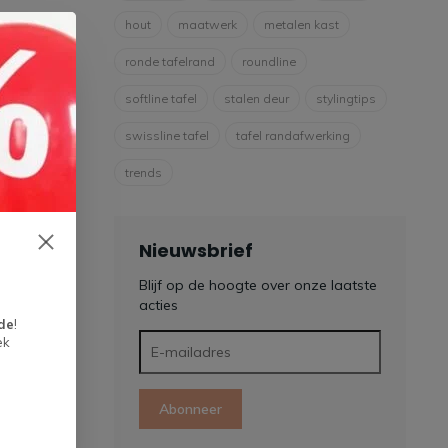
hout
maatwerk
metalen kast
ronde tafelrand
roundline
softline tafel
stalen deur
stylingtips
swissline tafel
tafel randafwerking
trends
Nieuwsbrief
Blijf op de hoogte over onze laatste
acties
de
!
ek
Abonneer