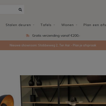
Stalen deuren
Tafels
Wonen
Plan een af
Gratis verzending vanaf €200,-
Nieuwe showroom: Stobbeweg 2, Ter Aar - Plan je afspraak