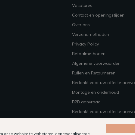
Vacatures
Contact en openingstijden
Over ons
Verzendmethoden
Privacy Policy
Betaalmethoden
Algemene voorwaarden
Ruilen en Retourneren
Bedankt voor uw offerte aanv
Montage en onderhoud
B2B aanvraag
Bedankt voor uw offerte aanvr
m onze website te verbeteren, gepersonaliseerde