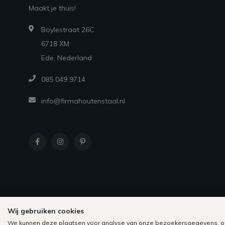
Maakt je thuis!
Boylestraat 26C
6718 XM
Ede, Nederland
085 049 9714
info@firmahoutenstaal.nl
Wij gebruiken cookies
We kunnen deze plaatsen voor analyse van onze bezoekersgegevens, o