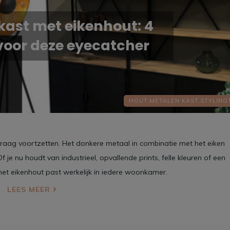
kast met eikenhout: 4
 voor deze eyecatcher
HOUT,
METALEN KAST,
STYLING
 graag voortzetten. Het donkere metaal in combinatie met het eiken
 je nu houdt van industrieel, opvallende prints, felle kleuren of een
met eikenhout past werkelijk in iedere woonkamer.
LEES MEER