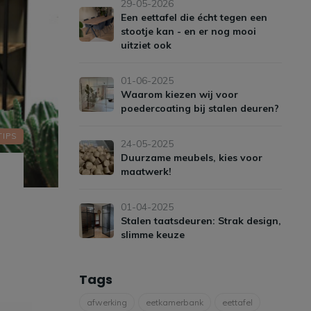
29-05-2026
Een eettafel die écht tegen een
stootje kan - en er nog mooi
uitziet ook
01-06-2025
Waarom kiezen wij voor
poedercoating bij stalen deuren?
TIPS
24-05-2025
Duurzame meubels, kies voor
maatwerk!
01-04-2025
Stalen taatsdeuren: Strak design,
slimme keuze
Tags
afwerking
eetkamerbank
eettafel