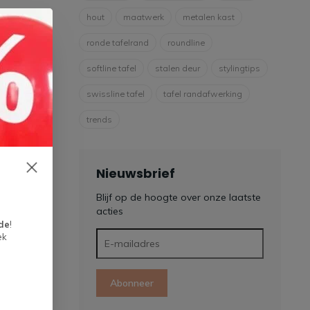
hout
maatwerk
metalen kast
ronde tafelrand
roundline
softline tafel
stalen deur
stylingtips
swissline tafel
tafel randafwerking
trends
Nieuwsbrief
Blijf op de hoogte over onze laatste
acties
de
!
ek
Abonneer