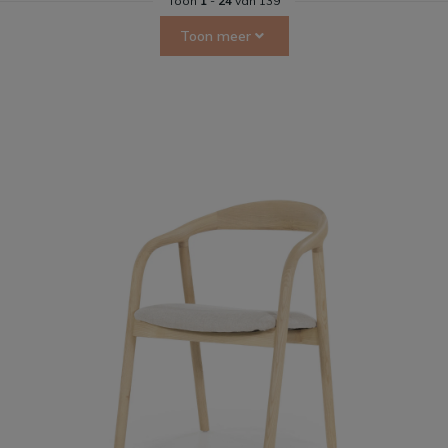
Toon
1
-
24
van 139
Toon meer