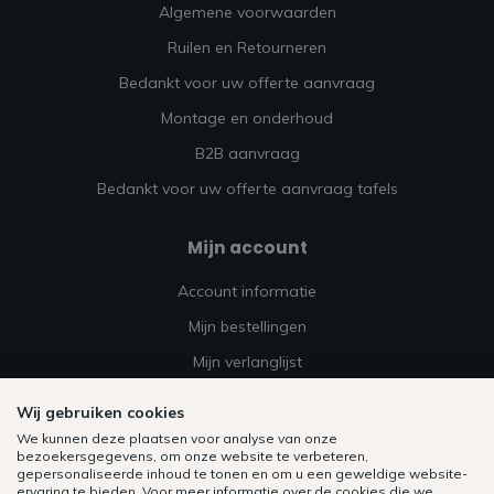
Algemene voorwaarden
Ruilen en Retourneren
Bedankt voor uw offerte aanvraag
Montage en onderhoud
B2B aanvraag
Bedankt voor uw offerte aanvraag tafels
Mijn account
Account informatie
Mijn bestellingen
Mijn verlanglijst
Vergelijk
Wij gebruiken cookies
Alle producten
We kunnen deze plaatsen voor analyse van onze
bezoekersgegevens, om onze website te verbeteren,
gepersonaliseerde inhoud te tonen en om u een geweldige website-
ervaring te bieden. Voor meer informatie over de cookies die we