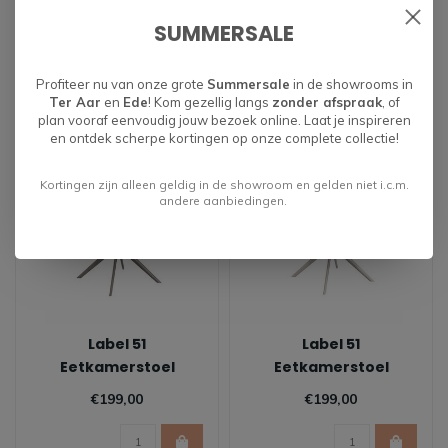
Geneva - Coral
Geneva - Forest
€199,00
€199,00
SUMMERSALE
Profiteer nu van onze grote
Summersale
in de showrooms in
Ter Aar
en
Ede
! Kom gezellig langs
zonder afspraak
, of
plan vooraf eenvoudig jouw bezoek online. Laat je inspireren
en ontdek scherpe kortingen op onze complete collectie!
Kortingen zijn alleen geldig in de showroom en gelden niet i.c.m.
andere aanbiedingen.
Label 51
Label 51
Eetkamerstoel
Eetkamerstoel
Geneva - Mushroom
Geneva - Naturel |
€199,00
€199,00
Taupe