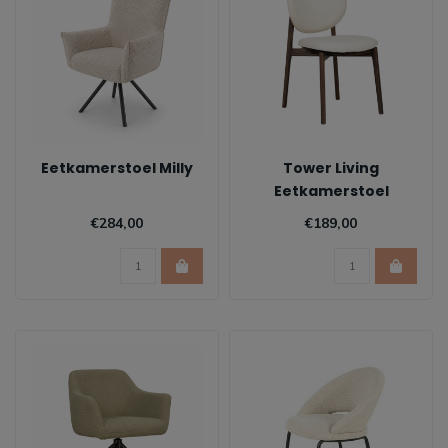
Eetkamerstoel Milly
Tower Living
Eetkamerstoel
Pimonte- Oak
€284,00
€189,00
Espresso