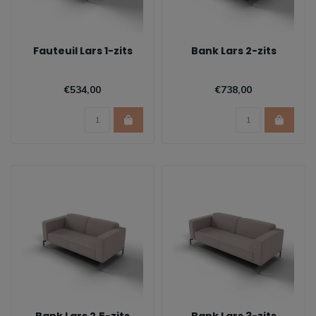
Fauteuil Lars 1-zits
Bank Lars 2-zits
€534,00
€738,00