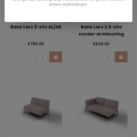
andere aanbiedingen.
Bank Lars 3-zits AL/AR
Bank Lars 2,5-zits
zonder armleuning
€786,00
€618,00