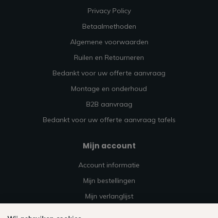
Privacy Policy
Betaalmethoden
Algemene voorwaarden
Ruilen en Retourneren
Bedankt voor uw offerte aanvraag
Montage en onderhoud
B2B aanvraag
Bedankt voor uw offerte aanvraag tafels
Mijn account
Account informatie
Mijn bestellingen
Mijn verlanglijst
Vergelijk