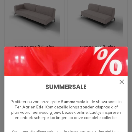
Bank Lars 3,5-zits
Bank Lars 3-zits
AL/AR
zonder armleuning
€983,00
€741,00
SUMMERSALE
Profiteer nu van onze grote
Summersale
in de showrooms in
Ter Aar
en
Ede
! Kom gezellig langs
zonder afspraak
, of
plan vooraf eenvoudig jouw bezoek online. Laat je inspireren
en ontdek scherpe kortingen op onze complete collectie!
Kortingen zijn alleen geldig in de showroom en gelden niet i.c.m.