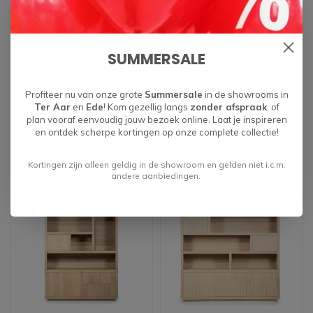
SUMMERSALE
Buffetkast Helsinki
Buffetkast Helsinki
120x170cm naturel
120x220cm naturel
Profiteer nu van onze grote
Summersale
in de showrooms in
€1.399,00
€1.499,00
Ter Aar
en
Ede
! Kom gezellig langs
zonder afspraak
, of
plan vooraf eenvoudig jouw bezoek online. Laat je inspireren
en ontdek scherpe kortingen op onze complete collectie!
Kortingen zijn alleen geldig in de showroom en gelden niet i.c.m.
andere aanbiedingen.