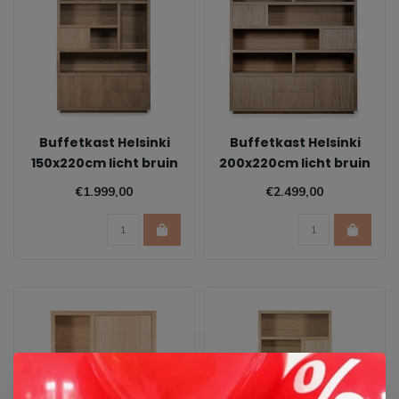
Buffetkast Helsinki
Buffetkast Helsinki
150x220cm licht bruin
200x220cm licht bruin
€1.999,00
€2.499,00