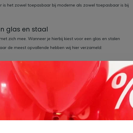
or is het zowel toepasbaar bij moderne als zowel toepasbaar is bij
 glas en staal
et zich mee. Wanneer je hierbij kiest voor een glas en stalen
maar de meest opvallende hebben wij hier verzameld:
eacht de temperatuur geniet je van je tuin.
t kan evenaren.
trek je de woonkamer of keuken door richting de tuin. Hierdoor lijkt
eelheid daglicht in huis. Dat is nog eens heerlijk wakker worden.
oed gevoel.
en is daardoor bijzonder geschikt voor een uitbouw.
 stalen frame.
n? Dan is getint glas de perfecte oplossing.