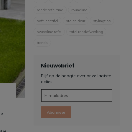
ronde tafelrand
roundline
softline tafel
stalen deur
stylingtips
swissline tafel
tafel randafwerking
trends
Nieuwsbrief
Blijf op de hoogte over onze laatste
acties
Abonneer
je
l je