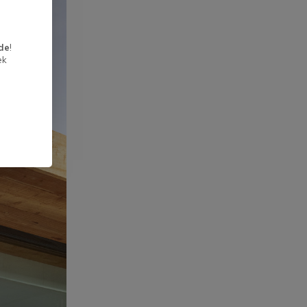
de
!
ek