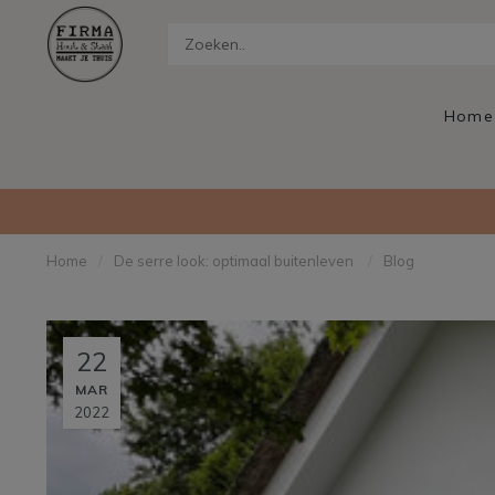
Home
Home
/
De serre look: optimaal buitenleven
/
Blog
22
MAR
2022