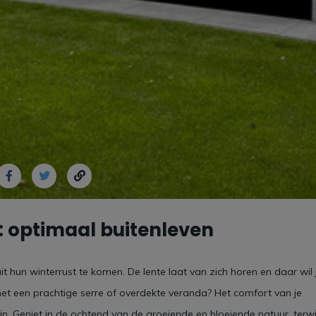
k: optimaal buitenleven
 hun winterrust te komen. De lente laat van zich horen en daar wil 
 met een prachtige serre of overdekte veranda? Het comfort van je
n. Geniet in de ochtend van de groeiende en bloeiende natuur, terwij