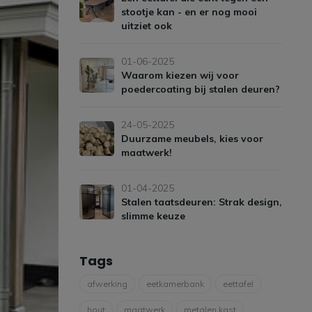
stootje kan - en er nog mooi
uitziet ook
01-06-2025
Waarom kiezen wij voor
poedercoating bij stalen deuren?
24-05-2025
Duurzame meubels, kies voor
maatwerk!
01-04-2025
Stalen taatsdeuren: Strak design,
slimme keuze
Tags
afwerking
eetkamerbank
eettafel
hout
maatwerk
metalen kast