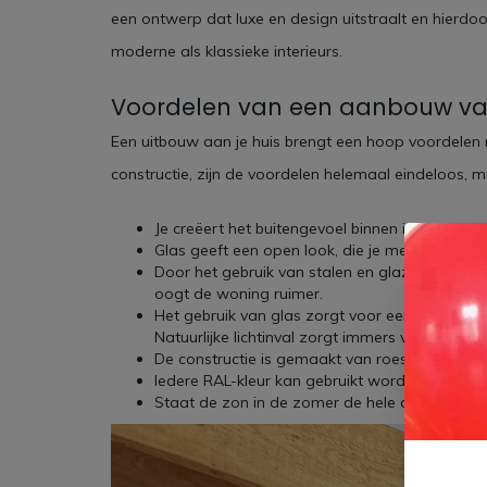
een ontwerp dat luxe en design uitstraalt en hierdo
moderne als klassieke interieurs.
Voordelen van een aanbouw van
Een uitbouw aan je huis brengt een hoop voordelen m
constructie, zijn de voordelen helemaal eindeloos, 
Je creëert het buitengevoel binnen in huis. Ong
Glas geeft een open look, die je met steen nie
Door het gebruik van stalen en glazen panelen 
oogt de woning ruimer.
Het gebruik van glas zorgt voor een grote hoev
Natuurlijke lichtinval zorgt immers voor een g
De constructie is gemaakt van roestvrij staal 
Iedere RAL-kleur kan gebruikt worden voor het
Staat de zon in de zomer de hele dag in de tui