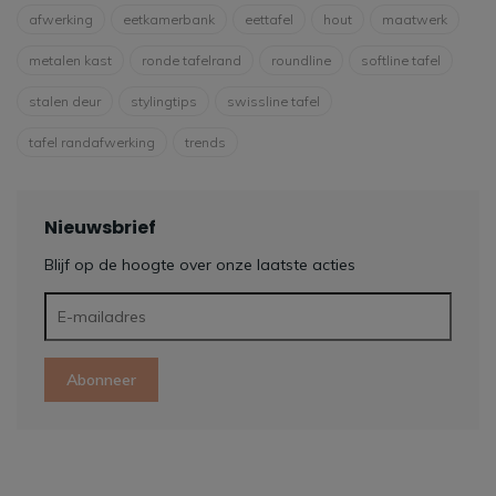
afwerking
eetkamerbank
eettafel
hout
maatwerk
metalen kast
ronde tafelrand
roundline
softline tafel
stalen deur
stylingtips
swissline tafel
tafel randafwerking
trends
Nieuwsbrief
Blijf op de hoogte over onze laatste acties
Abonneer