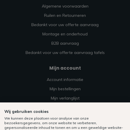
Algemene voorwaarden
Ruilen en Retourneren
Bedankt voor uw offerte aanvraag
Montage en onderhoud
B2B aanvraag
Bedankt voor uw offerte aanvraag tafels
Mijn account
Account informatie
Mijn bestellingen
Mijn verlanglijst
Vergelijk
Wij gebruiken cookies
Alle producten
We kunnen deze plaatsen voor analyse van onze
bezoekersgegevens, om onze website te verbeteren,
gepersonaliseerde inhoud te tonen en om u een geweldige website-