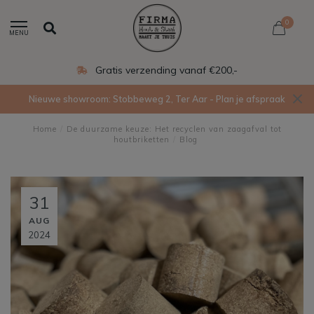
0
MENU
Gratis verzending vanaf €200,-
Nieuwe showroom: Stobbeweg 2, Ter Aar - Plan je afspraak
Home
/
De duurzame keuze: Het recyclen van zaagafval tot
houtbriketten
/
Blog
31
AUG
2024