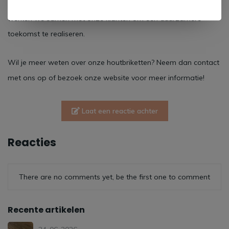
consumenten. Bij
Firma Hout en Staal
blijven we innoveren en
werken we samen met onze klanten om een duurzamere
toekomst te realiseren.
Wil je meer weten over onze houtbriketten? Neem dan contact
met ons op of bezoek onze website voor meer informatie!
Laat een reactie achter
Reacties
There are no comments yet, be the first one to comment
Recente artikelen