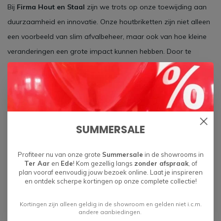
Bij
Firma Hout en Staal
zijn we trots op onze toewijding aan
duurzaamheid en innovatie. Onze houtbriketten zijn niet alleen
een voorbeeld van slim afvalbeheer, maar ook van hoe kleine
veranderingen een grote impact kunnen hebben. Door te
kiezen voor houtbriketten van gerecycled zaagafval, maken
onze klanten deel uit van een bredere beweging richting een
circulaire economie waarin afval tot een minimum wordt
beperkt en materialen steeds opnieuw worden gebruikt.
SUMMERSALE
Conclusie
Profiteer nu van onze grote
Summersale
in de showrooms in
Ter Aar
en
Ede
! Kom gezellig langs
zonder afspraak
, of
Het recyclen van zaagafval tot houtbriketten is een duurzame
plan vooraf eenvoudig jouw bezoek online. Laat je inspireren
en efficiënte oplossing die tal van voordelen biedt. Niet alleen
en ontdek scherpe kortingen op onze complete collectie!
draagt het bij aan een schoner milieu, maar het biedt ook een
Kortingen zijn alleen geldig in de showroom en gelden niet i.c.m.
hoogwaardige en kosteneffectieve brandstofoptie voor
andere aanbiedingen.