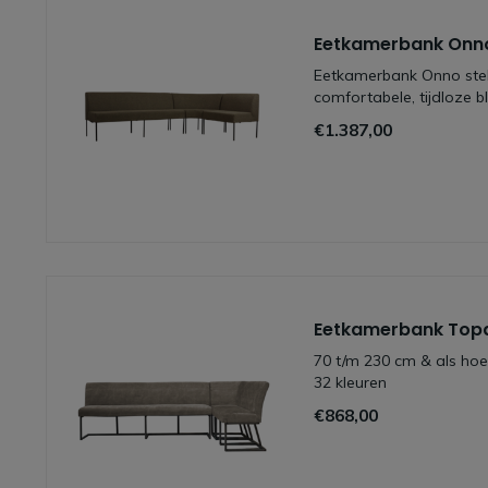
Eetkamerbank Onno
Eetkamerbank Onno stel 
comfortabele, tijdloze b
€1.387,00
Eetkamerbank Topa
70 t/m 230 cm & als hoe
32 kleuren
€868,00