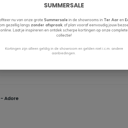
SUMMERSALE
ofiteer nu van onze grote
Summersale
in de showrooms in
Ter Aar
en
E
 - Sneak
om gezellig langs
zonder afspraak
, of plan vooraf eenvoudig jouw bezo
online. Laat je inspireren en ontdek scherpe kortingen op onze complete
collectie!
Kortingen zijn alleen geldig in de showroom en gelden niet i.c.m. andere
aanbiedingen.
 - Adore