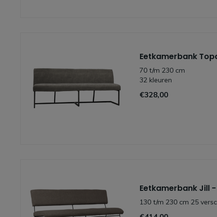
Eetkamerbank Topa
70 t/m 230 cm
32 kleuren
€328,00
Eetkamerbank Jill 
130 t/m 230 cm 25 versc
€414,00