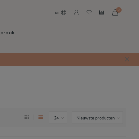
0
NL
spraak