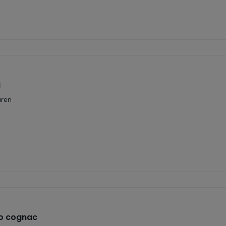
a
uren
o cognac