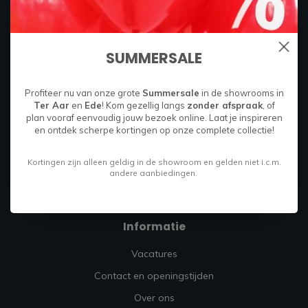
Boylestraat 26C
6718 XM
Ede, Nederland
SUMMERSALE
085 049 9714
Profiteer nu van onze grote
Summersale
in de showrooms in
Ter Aar
en
Ede
! Kom gezellig langs
zonder afspraak
, of
info@firmahoutenstaal.nl
plan vooraf eenvoudig jouw bezoek online. Laat je inspireren
en ontdek scherpe kortingen op onze complete collectie!
Kortingen zijn alleen geldig in de showroom en gelden niet i.c.m.
andere aanbiedingen.
Informatie
Vacatures
Contact en openingstijden
Over ons