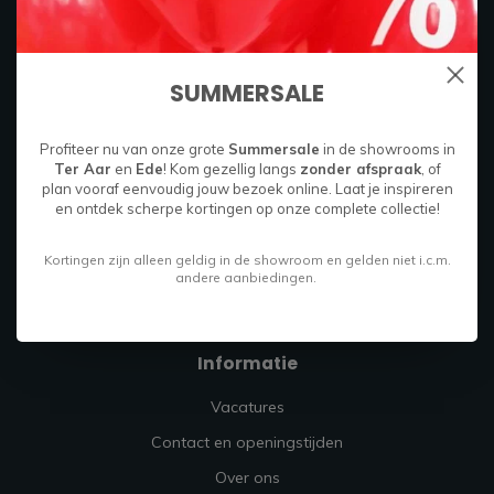
Boylestraat 26C
6718 XM
Ede, Nederland
SUMMERSALE
085 049 9714
Profiteer nu van onze grote
Summersale
in de showrooms in
Ter Aar
en
Ede
! Kom gezellig langs
zonder afspraak
, of
info@firmahoutenstaal.nl
plan vooraf eenvoudig jouw bezoek online. Laat je inspireren
en ontdek scherpe kortingen op onze complete collectie!
Kortingen zijn alleen geldig in de showroom en gelden niet i.c.m.
andere aanbiedingen.
Informatie
Vacatures
Contact en openingstijden
Over ons