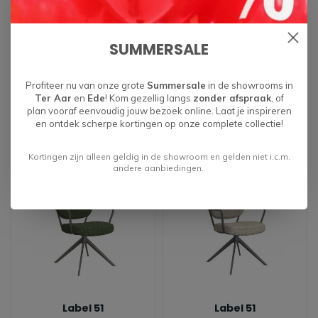
Label 51
Label 51
SUMMERSALE
Eetkamerstoel
Eetkamerstoel Basel -
Geneva - Forest
Coral
€199,00
€249,00
Profiteer nu van onze grote
Summersale
in de showrooms in
Ter Aar
en
Ede
! Kom gezellig langs
zonder afspraak
, of
plan vooraf eenvoudig jouw bezoek online. Laat je inspireren
en ontdek scherpe kortingen op onze complete collectie!
Kortingen zijn alleen geldig in de showroom en gelden niet i.c.m.
andere aanbiedingen.
Label 51
Label 51