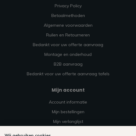
Privacy Policy
Betaalmethoden
Algemene voorwaarden
Ruilen en Retourneren
Bedankt voor uw offerte aanvraag
Montage en onderhoud
B2B aanvraag
Bedankt voor uw offerte aanvraag tafels
Mijn account
Account informatie
Mijn bestellingen
Mijn verlanglijst
Vergelijk
Wij gebruiken cookies