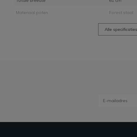
Totale breedte
61 cm
Materiaal poten
Forest staal
Alle specificatie