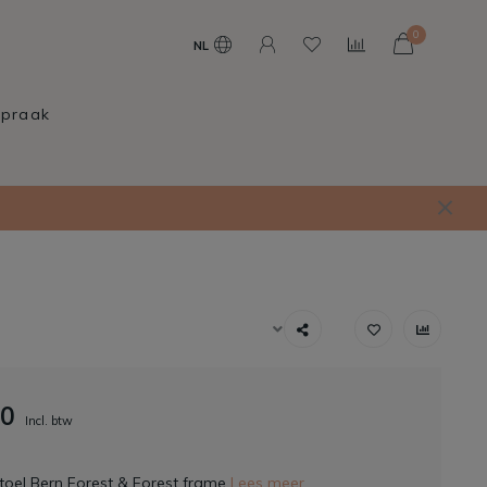
0
NL
spraak
00
Incl. btw
oel Bern Forest & Forest frame
Lees meer..