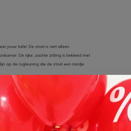
n jouw tafel. De stoel is niet alleen
onkamer. De rijke, zachte zitting is bekleed met
lijn op de rugleuning die de stoel een randje
o-Return functie
, wat inhoud dat de Bern altijd
 altijd een nette en geordende look houden!
eft de stoel ook een modern en minimalistische
natie met de stofkleur, zorgt voor een rustige