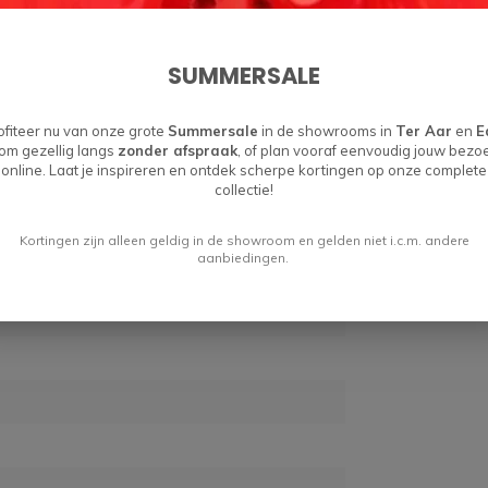
kere tinten.
leuren voor het onderstel, op die manier kan je
SUMMERSALE
n echte combi van elegantie & functionaliteit!
ofiteer nu van onze grote
Summersale
in de showrooms in
Ter Aar
en
E
om gezellig langs
zonder afspraak
, of plan vooraf eenvoudig jouw bezo
online. Laat je inspireren en ontdek scherpe kortingen op onze complete
collectie!
Kortingen zijn alleen geldig in de showroom en gelden niet i.c.m. andere
aanbiedingen.
60