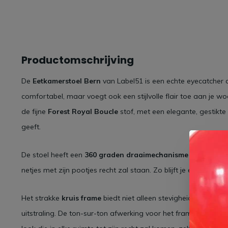
Productomschrijving
De
Eetkamerstoel Bern
van Label51 is een echte eyecatcher aa
comfortabel, maar voegt ook een stijlvolle flair toe aan je wo
de fijne
Forest Royal Boucle
stof, met een elegante, gestikte 
geeft.
De stoel heeft een
360 graden draaimechanisme
en een
Aut
netjes met zijn pootjes recht zal staan. Zo blijft je eetkamer
Het strakke
kruis frame
biedt niet alleen stevigheid, maar ge
uitstraling. De ton-sur-ton afwerking voor het frame in combi