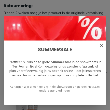
Retournering:
Binnen 2 weken mag je het product in de originele verpakking
en nieuwstaat retourneren in de winkel of retour zenden.
Bij vragen:
Opzoek naar meer informatie? Neem dan
contact
met ons op
of kom langs in de showroom.
SUMMERSALE
Specificaties
Profiteer nu van onze grote
Summersale
in de showrooms in
Ter Aar
en
Ede
! Kom gezellig langs
zonder afspraak
, of
plan vooraf eenvoudig jouw bezoek online. Laat je inspireren
Gerelateerde producten
en ontdek scherpe kortingen op onze complete collectie!
Kortingen zijn alleen geldig in de showroom en gelden niet i.c.m.
andere aanbiedingen.