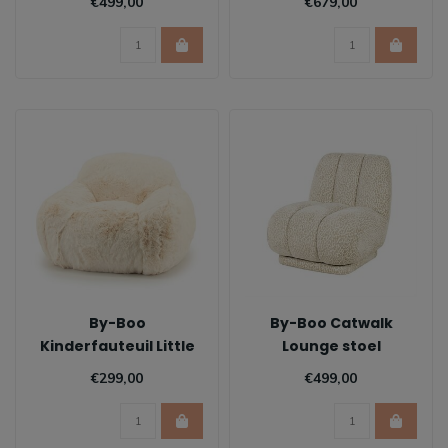
€499,00
€679,00
By-Boo
By-Boo Catwalk
Kinderfauteuil Little
Lounge stoel
Hug
€299,00
€499,00