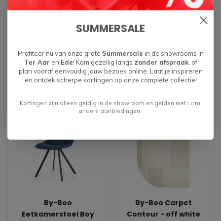
By-Boo Barkruk Nido
By-Boo
SUMMERSALE
Eetkamerstoel Nido
€199,00
€179,00
Profiteer nu van onze grote
Summersale
in de showrooms in
Ter Aar
en
Ede
! Kom gezellig langs
zonder afspraak
, of
plan vooraf eenvoudig jouw bezoek online. Laat je inspireren
en ontdek scherpe kortingen op onze complete collectie!
Kortingen zijn alleen geldig in de showroom en gelden niet i.c.m.
andere aanbiedingen.
By-Boo
By-Boo Carpet
Eetkamerstoel Boy
Contour - off white