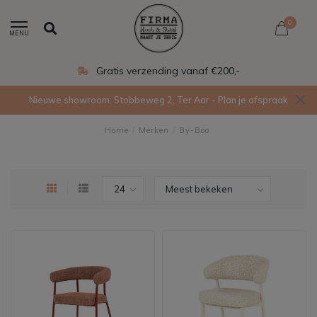
0
MENU
anaf €200,-
Eigen product
Nieuwe showroom: Stobbeweg 2, Ter Aar - Plan je afspraak
Home
/
Merken
/
By-Boo