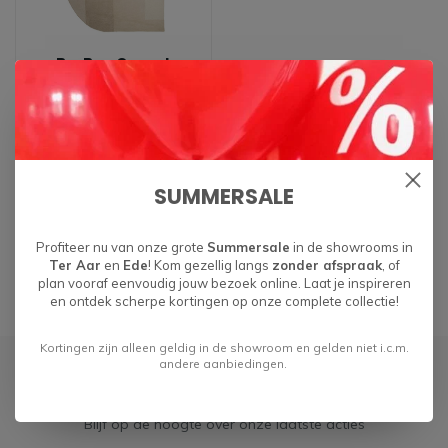
By-Boo Carpet
Contour - beige
€469,00
SUMMERSALE
Profiteer nu van onze grote
Summersale
in de showrooms in
Ter Aar
en
Ede
! Kom gezellig langs
zonder afspraak
, of
plan vooraf eenvoudig jouw bezoek online. Laat je inspireren
en ontdek scherpe kortingen op onze complete collectie!
Kortingen zijn alleen geldig in de showroom en gelden niet i.c.m.
andere aanbiedingen.
Abonneer je op onze nieuwsbrief
Blijf op de hoogte over onze laatste acties