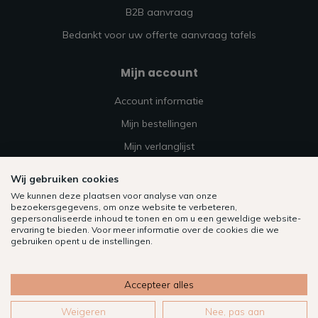
B2B aanvraag
Bedankt voor uw offerte aanvraag tafels
Mijn account
Account informatie
Mijn bestellingen
Mijn verlanglijst
Vergelijk
Wij gebruiken cookies
Alle producten
We kunnen deze plaatsen voor analyse van onze
bezoekersgegevens, om onze website te verbeteren,
gepersonaliseerde inhoud te tonen en om u een geweldige website-
ervaring te bieden. Voor meer informatie over de cookies die we
gebruiken opent u de instellingen.
Accepteer alles
Weigeren
Nee, pas aan