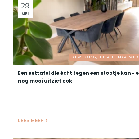
29
MEI
AFWERKING,
EETTAFEL,
MAATWER
Een eettafel die écht tegen een stootje kan - e
nog mooi uitziet ook
...
LEES MEER