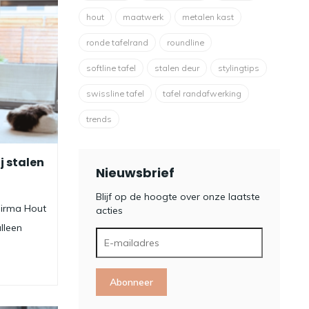
hout
maatwerk
metalen kast
ronde tafelrand
roundline
softline tafel
stalen deur
stylingtips
swissline tafel
tafel randafwerking
trends
j stalen
Nieuwsbrief
Blijf op de hoogte over onze laatste
 Firma Hout
acties
lleen
Abonneer