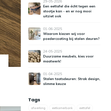
29-05-2026
Een eettafel die écht tegen een
stootje kan - en er nog mooi
uitziet ook
01-06-2025
Waarom kiezen wij voor
poedercoating bij stalen deuren?
24-05-2025
Duurzame meubels, kies voor
maatwerk!
01-04-2025
Stalen taatsdeuren: Strak design,
slimme keuze
Tags
afwerking
eetkamerbank
eettafel