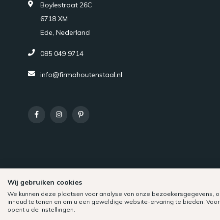
Boylestraat 26C
6718 XM
Ede, Nederland
085 049 9714
info@firmahoutenstaal.nl
Wij gebruiken cookies
We kunnen deze plaatsen voor analyse van onze bezoekersgegevens, o
inhoud te tonen en om u een geweldige website-ervaring te bieden. Voor
opent u de instellingen.