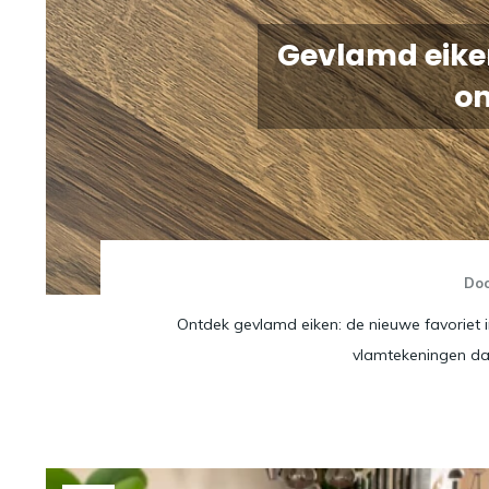
Gevlamd eiken
on
Do
Ontdek gevlamd eiken: de nieuwe favoriet in
vlamtekeningen dat 