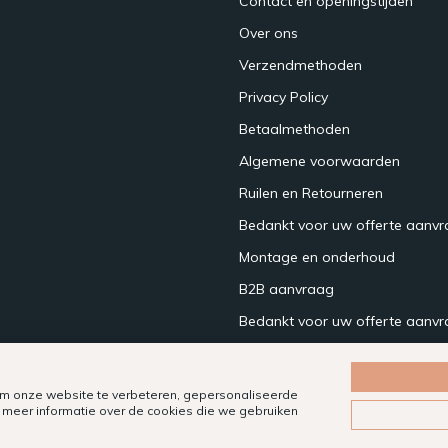
Contact en openingstijden
Over ons
Verzendmethoden
Privacy Policy
Betaalmethoden
Algemene voorwaarden
Ruilen en Retourneren
Bedankt voor uw offerte aanv
Montage en onderhoud
B2B aanvraag
Bedankt voor uw offerte aanvr
m onze website te verbeteren, gepersonaliseerde
 meer informatie over de cookies die we gebruiken