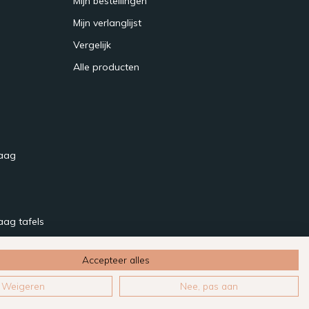
Mijn bestellingen
Mijn verlanglijst
Vergelijk
Alle producten
raag
aag tafels
Accepteer alles
Weigeren
Nee, pas aan