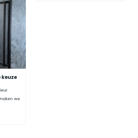
e keuze
ieur.
l maken we