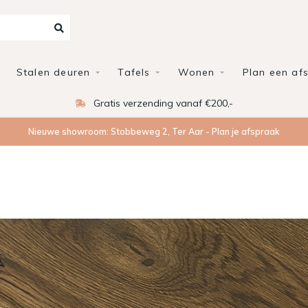
Stalen deuren
Tafels
Wonen
Plan een af
Gratis verzending vanaf €200,-
Nieuwe showroom: Stobbeweg 2, Ter Aar - Plan je afspraak