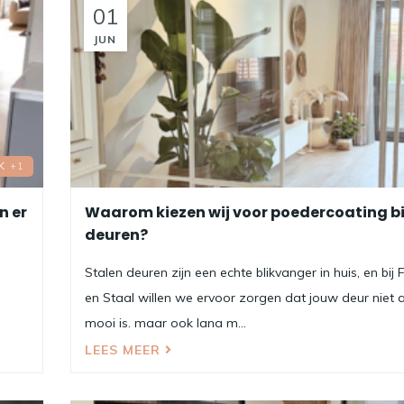
01
JUN
K
+1
n er
Waarom kiezen wij voor poedercoating bi
deuren?
Stalen deuren zijn een echte blikvanger in huis, en bij
en Staal willen we ervoor zorgen dat jouw deur niet a
mooi is, maar ook lang m...
LEES MEER