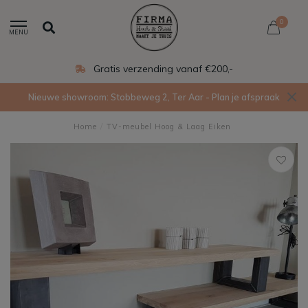
0
MENU
Eigen productie in Ede
Nieuwe showroom: Stobbeweg 2, Ter Aar - Plan je afspraak
Home
/
TV-meubel Hoog & Laag Eiken