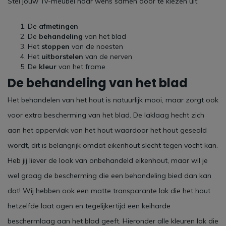
Stel jouw Tv-meubel naar wens samen door te kiezen uit:
De
afmetingen
De
behandeling
van het blad
Het
stoppen
van de noesten
Het
uitborstelen
van de nerven
De
kleur
van het frame
De behandeling van het blad
Het behandelen van het hout is natuurlijk mooi, maar zorgt ook
voor extra bescherming van het blad. De laklaag hecht zich
aan het oppervlak van het hout waardoor het hout geseald
wordt, dit is belangrijk omdat eikenhout slecht tegen vocht kan.
Heb jij liever de look van onbehandeld eikenhout, maar wil je
wel graag de bescherming die een behandeling bied dan kan
dat! Wij hebben ook een matte transparante lak die het hout
hetzelfde laat ogen en tegelijkertijd een keiharde
beschermlaag aan het blad geeft. Hieronder alle kleuren lak die