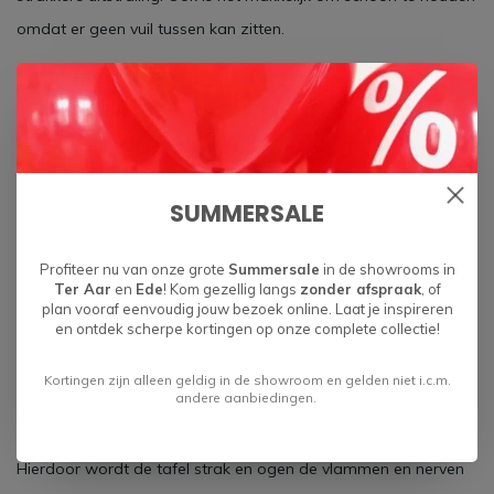
omdat er geen vuil tussen kan zitten.
Het uitborstelen van de nerven
Geborsteld
Het borstelen van een blad zorgt ervoor dat het zachte en het
SUMMERSALE
harde hout van elkaar gescheiden wordt waardoor het blad
meer structuur heeft. De nerven van het hout kan je voelen en
Profiteer nu van onze grote
Summersale
in de showrooms in
de vlammen in het hout komen meer naar voren. Deze optie
Ter Aar
en
Ede
! Kom gezellig langs
zonder afspraak
, of
plan vooraf eenvoudig jouw bezoek online. Laat je inspireren
valt vooral in de smaak bij liefhebbers van een robuuste tafel.
en ontdek scherpe kortingen op onze complete collectie!
Glad
Kortingen zijn alleen geldig in de showroom en gelden niet i.c.m.
andere aanbiedingen.
Door het blad glad de schuren wordt het blad volledig vlak.
Hierdoor wordt de tafel strak en ogen de vlammen en nerven