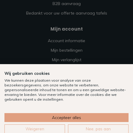
B2B aanvraag
Bedankt voor uw offerte aanvraag tafels
Mijn account
Account informatie
Mijn bestellingen
Mijn verlanglijst
Vergelijk
Wij gebruiken cookies
Alle producten
We kunnen deze plaatsen voor analyse van onze
bezoekersgegevens, om onze website te verbeteren,
gepersonaliseerde inhoud te tonen en om u een geweldige website-
ervaring te bieden. Voor meer informatie over de cookies die we
gebruiken opent u de instellingen.
Accepteer alles
Weigeren
Nee, pas aan