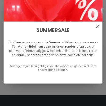
Specificaties
SUMMERSALE
Profiteer nu van onze grote
Summersale
in de showrooms in
Ter Aar
en
Ede
! Kom gezellig langs
zonder afspraak
, of
plan vooraf eenvoudig jouw bezoek online. Laat je inspireren
en ontdek scherpe kortingen op onze complete collectie!
Abonneer je op onze nieuwsbrief
Kortingen zijn alleen geldig in de showroom en gelden niet i.c.m.
Blijf op de hoogte over onze laatste acties
andere aanbiedingen.
Abonneer