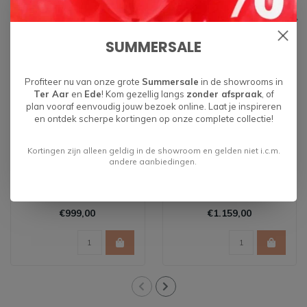
Gerelateerde producten
SUMMERSALE
Profiteer nu van onze grote
Summersale
in de showrooms in
Ter Aar
en
Ede
! Kom gezellig langs
zonder afspraak
, of
plan vooraf eenvoudig jouw bezoek online. Laat je inspireren
en ontdek scherpe kortingen op onze complete collectie!
Kortingen zijn alleen geldig in de showroom en gelden niet i.c.m.
andere aanbiedingen.
Dressoir Alviano
Dressoir Alviano
180cm
210cm
€999,00
€1.159,00