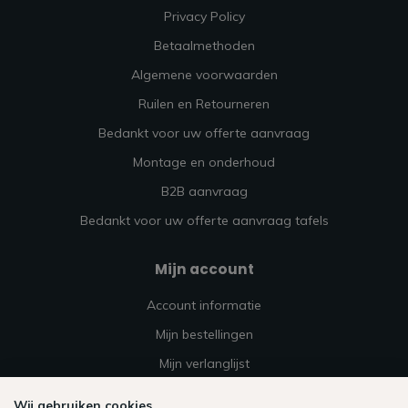
Privacy Policy
Betaalmethoden
Algemene voorwaarden
Ruilen en Retourneren
Bedankt voor uw offerte aanvraag
Montage en onderhoud
B2B aanvraag
Bedankt voor uw offerte aanvraag tafels
Mijn account
Account informatie
Mijn bestellingen
Mijn verlanglijst
Vergelijk
Wij gebruiken cookies