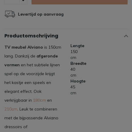
Levertijd op aanvraag
Productomschrijving
Lengte
TV meubel Alviano
is 150cm
150
lang. Dankzij de
afgeronde
cm
Breedte
vormen
en het subtiele lijnen
40
spel op de voorzijde krijgt
cm
Hoogte
het kastje een speels en
45
elegant effect. Ook
cm
verkrijgbaar in
180cm
en
210cm
. Leuk te combineren
met de bijpassende Alviano
dressoirs of