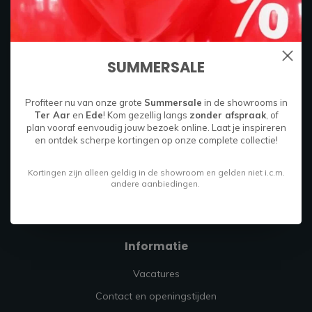
Boylestraat 26C
6718 XM
SUMMERSALE
Ede, Nederland
085 049 9714
Profiteer nu van onze grote
Summersale
in de showrooms in
Ter Aar
en
Ede
! Kom gezellig langs
zonder afspraak
, of
info@firmahoutenstaal.nl
plan vooraf eenvoudig jouw bezoek online. Laat je inspireren
en ontdek scherpe kortingen op onze complete collectie!
Kortingen zijn alleen geldig in de showroom en gelden niet i.c.m.
andere aanbiedingen.
Informatie
Vacatures
Contact en openingstijden