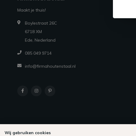
Maakt je thuis!
Boylestraat 26C
6718 XM
Ede, Nederland
085 049 9714
info@firmahoutenstaal.nl
Wij gebruiken cookies