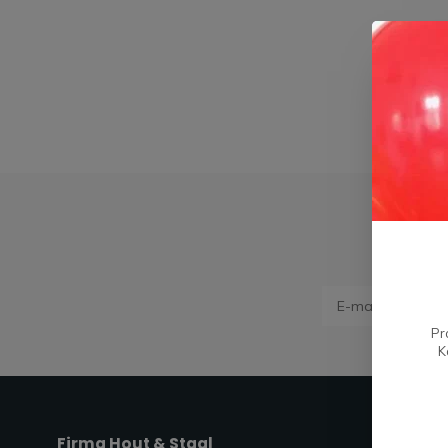
Pr
K
Firma Hout & Staal