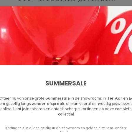
GA VERDER MET WINKELEN
Abonneer je op onze nieuwsbrief
Blijf op de hoogte over onze laatste acties
SUMMERSALE
ofiteer nu van onze grote
Summersale
in de showrooms in
Ter Aar
en
E
om gezellig langs
zonder afspraak
, of plan vooraf eenvoudig jouw bezo
online. Laat je inspireren en ontdek scherpe kortingen op onze complete
collectie!
Kortingen zijn alleen geldig in de showroom en gelden niet i.c.m. andere
Informatie