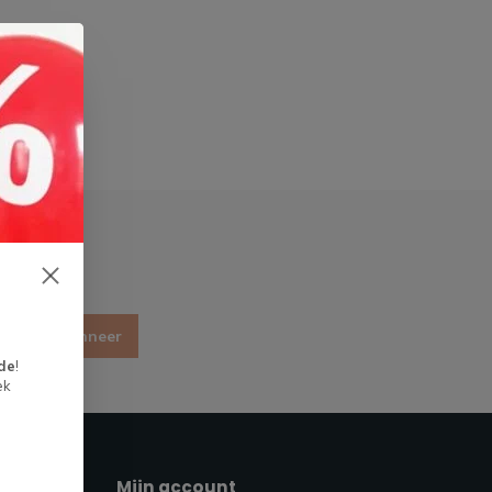
Abonneer
de
!
ek
Mijn account