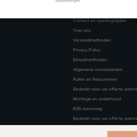
aanbiedingen.
Vacatures
Contact en openingstijden
Over ons
Verzendmethoden
Privacy Policy
Betaalmethoden
Algemene voorwaarden
Ruilen en Retourneren
Bedankt voor uw offerte aanv
Montage en onderhoud
B2B aanvraag
Bedankt voor uw offerte aanvr