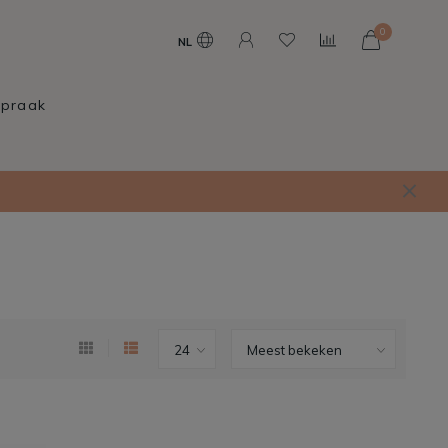
0
NL
spraak