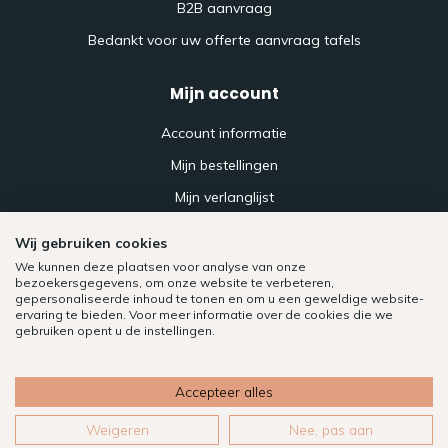
B2B aanvraag
Bedankt voor uw offerte aanvraag tafels
Mijn account
Account informatie
Mijn bestellingen
Mijn verlanglijst
Vergelijk
Wij gebruiken cookies
Alle producten
We kunnen deze plaatsen voor analyse van onze
bezoekersgegevens, om onze website te verbeteren,
gepersonaliseerde inhoud te tonen en om u een geweldige website-
ervaring te bieden. Voor meer informatie over de cookies die we
gebruiken opent u de instellingen.
Accepteer alles
Weigeren
Nee, pas aan
FILTERS