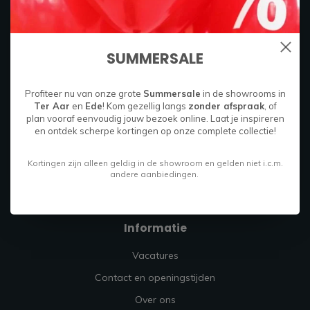
Boylestraat 26C
6718 XM
Ede, Nederland
SUMMERSALE
085 049 9714
Profiteer nu van onze grote
Summersale
in de showrooms in
Ter Aar
en
Ede
! Kom gezellig langs
zonder afspraak
, of
info@firmahoutenstaal.nl
plan vooraf eenvoudig jouw bezoek online. Laat je inspireren
en ontdek scherpe kortingen op onze complete collectie!
Kortingen zijn alleen geldig in de showroom en gelden niet i.c.m.
andere aanbiedingen.
Informatie
Vacatures
Contact en openingstijden
Over ons