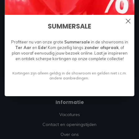
Boylestraat 26C
6718 XM
Ede, Nederland
SUMMERSALE
085 049 9714
Profiteer nu van onze grote
Summersale
in de showrooms in
Ter Aar
en
Ede
! Kom gezellig langs
zonder afspraak
, of
info@firmahoutenstaal.nl
plan vooraf eenvoudig jouw bezoek online. Laat je inspireren
en ontdek scherpe kortingen op onze complete collectie!
Kortingen zijn alleen geldig in de showroom en gelden niet i.c.m.
andere aanbiedingen.
Informatie
Vacatures
Contact en openingstijden
Over ons