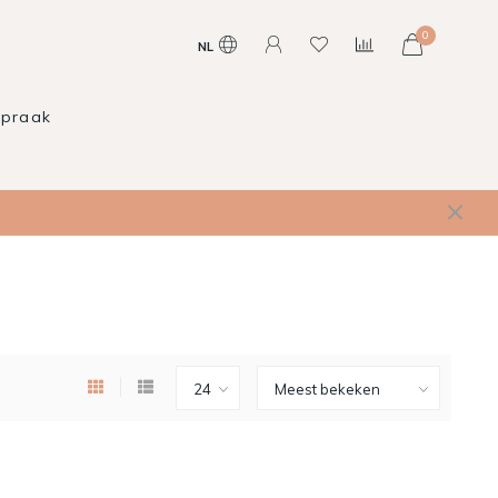
0
NL
spraak