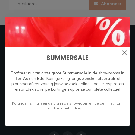
Abonneer
Firma Hout & Staal
SUMMERSALE
Maakt je thuis!
Boylestraat 26C
Profiteer nu van onze grote
Summersale
in de showrooms in
6718 XM
Ter Aar
en
Ede
! Kom gezellig langs
zonder afspraak
, of
plan vooraf eenvoudig jouw bezoek online. Laat je inspireren
Ede, Nederland
en ontdek scherpe kortingen op onze complete collectie!
085 049 9714
Kortingen zijn alleen geldig in de showroom en gelden niet i.c.m.
andere aanbiedingen.
info@firmahoutenstaal.nl