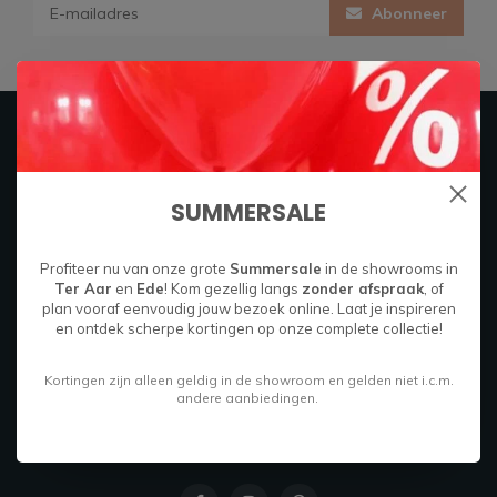
Abonneer
Firma Hout & Staal
SUMMERSALE
Maakt je thuis!
Boylestraat 26C
Profiteer nu van onze grote
Summersale
in de showrooms in
6718 XM
Ter Aar
en
Ede
! Kom gezellig langs
zonder afspraak
, of
plan vooraf eenvoudig jouw bezoek online. Laat je inspireren
Ede, Nederland
en ontdek scherpe kortingen op onze complete collectie!
085 049 9714
Kortingen zijn alleen geldig in de showroom en gelden niet i.c.m.
andere aanbiedingen.
info@firmahoutenstaal.nl