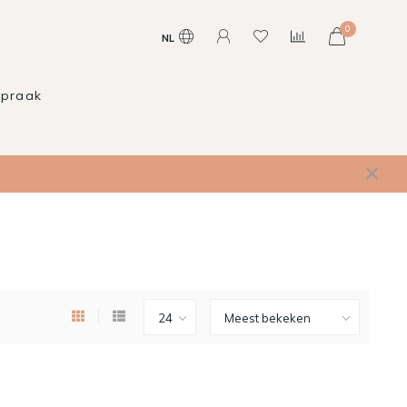
0
NL
spraak