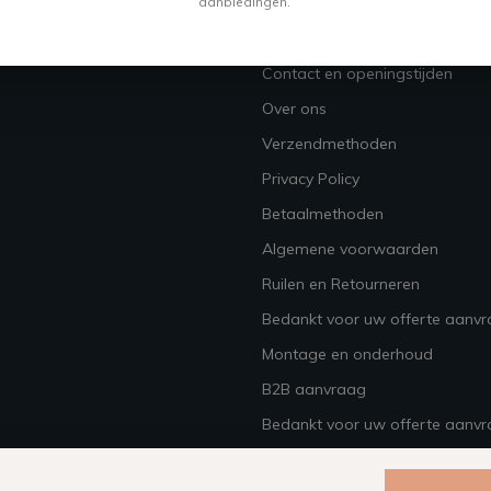
aanbiedingen.
Vacatures
Contact en openingstijden
Over ons
Verzendmethoden
Privacy Policy
Betaalmethoden
Algemene voorwaarden
Ruilen en Retourneren
Bedankt voor uw offerte aanv
Montage en onderhoud
B2B aanvraag
Bedankt voor uw offerte aanvr