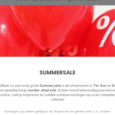
GA VERDER MET WINKELEN
Abonneer je op onze nieuwsbrief
Blijf op de hoogte over onze laatste acties
SUMMERSALE
ofiteer nu van onze grote
Summersale
in de showrooms in
Ter Aar
en
E
om gezellig langs
zonder afspraak
, of plan vooraf eenvoudig jouw bezo
online. Laat je inspireren en ontdek scherpe kortingen op onze complete
collectie!
Kortingen zijn alleen geldig in de showroom en gelden niet i.c.m. andere
Informatie