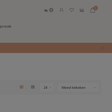
0
NL
spraak