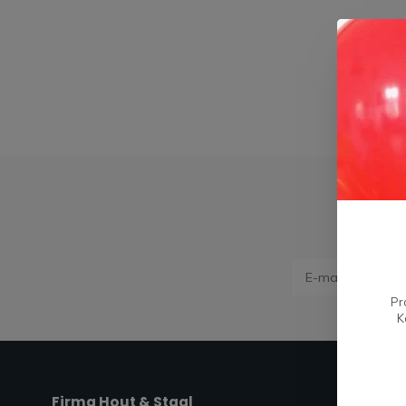
Pr
K
Firma Hout & Staal