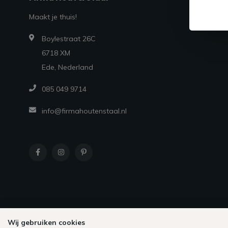
Maakt je thuis!
Boylestraat 26C
6718 XM
Ede, Nederland
085 049 9714
info@firmahoutenstaal.nl
Wij gebruiken cookies