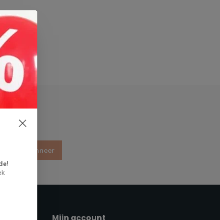
Abonneer
de
!
ek
Mijn account