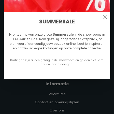
Boylestraat 26C
6718 XM
Ede, Nederland
SUMMERSALE
085 049 9714
Profiteer nu van onze grote
Summersale
in de showrooms in
Ter Aar
en
Ede
! Kom gezellig langs
zonder afspraak
, of
info@firmahoutenstaal.nl
plan vooraf eenvoudig jouw bezoek online. Laat je inspireren
en ontdek scherpe kortingen op onze complete collectie!
Kortingen zijn alleen geldig in de showroom en gelden niet i.c.m.
andere aanbiedingen.
Informatie
Vacatures
Contact en openingstijden
Over ons