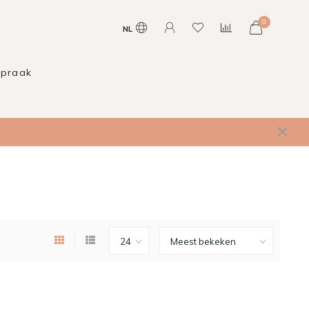
0
NL
spraak