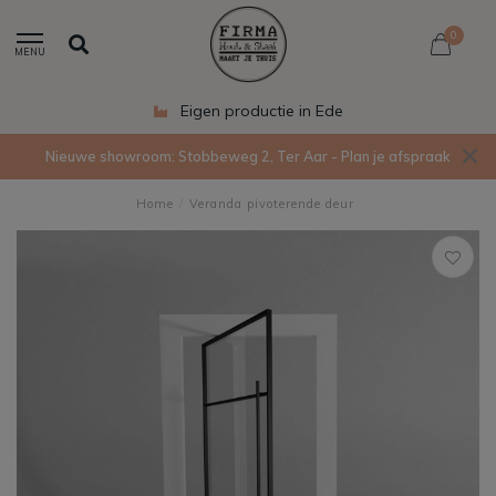
0
MENU
Eigen productie in Ede
Nieuwe showroom: Stobbeweg 2, Ter Aar - Plan je afspraak
Home
/
Veranda pivoterende deur