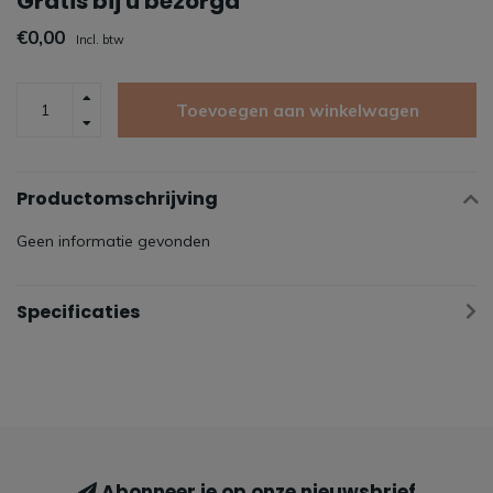
G​r​a​t​i​s​ ​b​i​j​ ​u​ ​b​​​e​z​o​r​g​d​
€0,00
Incl. btw
Toevoegen aan winkelwagen
Productomschrijving
Geen informatie gevonden
Specificaties
Abonneer je op onze nieuwsbrief