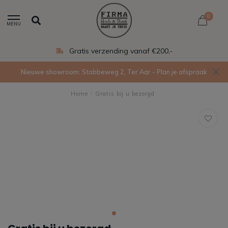
0
MENU
Gratis verzending vanaf €200,-
Nieuwe showroom: Stobbeweg 2, Ter Aar - Plan je afspraak
Home
/
G​r​a​t​i​s​ ​b​i​j​ ​u​ ​b​​​e​z​o​r​g​d​