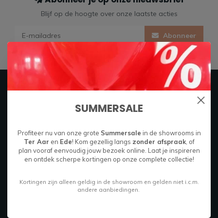
Blijf op de hoogte over onze laatste acties
Abonneer
Firma Hout & Staal
SUMMERSALE
Maakt je thuis!
Profiteer nu van onze grote
Summersale
in de showrooms in
Boylestraat 26C
Ter Aar
en
Ede
! Kom gezellig langs
zonder afspraak
, of
plan vooraf eenvoudig jouw bezoek online. Laat je inspireren
6718 XM
en ontdek scherpe kortingen op onze complete collectie!
Ede, Nederland
Kortingen zijn alleen geldig in de showroom en gelden niet i.c.m.
085 049 9714
andere aanbiedingen.
info@firmahoutenstaal.nl