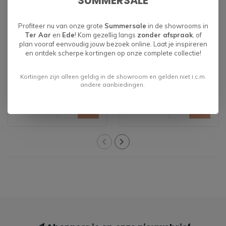
SUMMERSALE
Profiteer nu van onze grote
Summersale
in de showrooms in
Ter Aar
en
Ede
! Kom gezellig langs
zonder afspraak
, of
plan vooraf eenvoudig jouw bezoek online. Laat je inspireren
en ontdek scherpe kortingen op onze complete collectie!
Draaifauteuil Roan
Fauteuil Roxy
Kortingen zijn alleen geldig in de showroom en gelden niet i.c.m.
andere aanbiedingen.
€462,00
€557,00