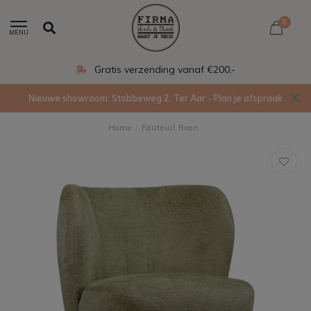
0
MENU
Gratis verzending vanaf €200,-
Nieuwe showroom: Stobbeweg 2, Ter Aar - Plan je afspraak
Home
/
Fauteuil Roan