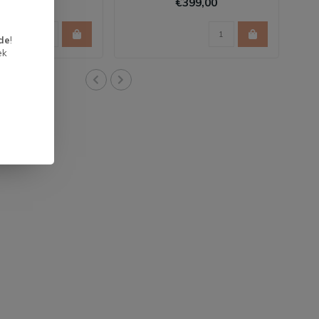
€49,95
€399,00
de
!
ek