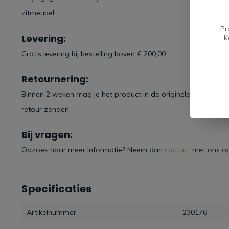
zitmeubel.
Pr
Levering:
K
Gratis levering bij bestelling boven € 200,00
Retournering:
Binnen 2 weken mag je het product in de originele verpakking
retour zenden.
Bij vragen:
Opzoek naar meer informatie? Neem dan
contact
met ons op
Specificaties
Artikelnummer
230176