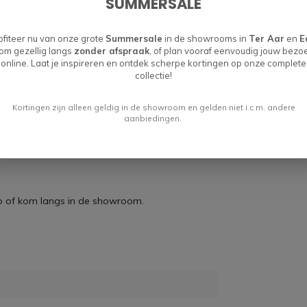
SUMMERSALE
ofiteer nu van onze grote
Summersale
in de showrooms in
Ter Aar
en
E
om gezellig langs
zonder afspraak
, of plan vooraf eenvoudig jouw bezo
online. Laat je inspireren en ontdek scherpe kortingen op onze complete
collectie!
Kortingen zijn alleen geldig in de showroom en gelden niet i.c.m. andere
aanbiedingen.
 en nieuwstaat retourneren in de winkel of
 of kom langs in de showroom.