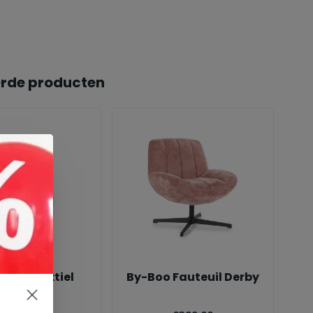
erde producten
 house textiel
By-Boo Fauteuil Derby