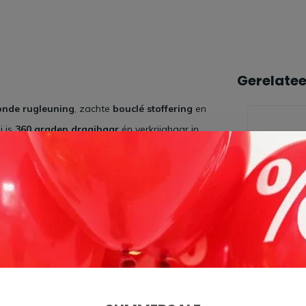
Gerelate
onde rugleuning
, zachte
bouclé stoffering
en
j is
360 graden draaibaar
én verkrijgbaar in
roduct.
All in
House
mee en geniet 5 jaar zorgeloos van jouw