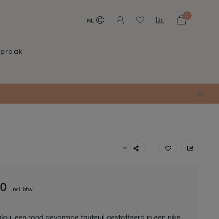
0
NL
spraak
00
Incl. btw
alou, een rond gevormde fauteuil gestoffeerd in een rijke