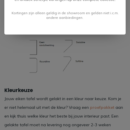
Kortingen zijn alleen geldig in de showroom en gelden niet i.c.m.
andere aanbiedingen.
Kleurkeuze
Jouw eiken tafel wordt gelakt in een kleur naar keuze. Kom je
er niet helemaal uit met de kleur? Vraag een
proefpakket
aan
en kijk thuis welke kleur het beste bij jouw interieur past. Een
gelakte tafel moet na levering nog ongeveer 2-3 weken