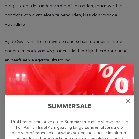
mogelijk om de randen verder af te ronden, maar wel het
aanzicht van 4 cm eiken te behouden, kies dan voor de
Roundline.
Bij de Swissline frezen we de rand schuin naar binnen toe
onder een hoek van 45 graden. Het blad lijkt hierdoor dunner
en heeft een elegante uitstraling.
De trend van nu zijn organische en ronde vormen. Met de
Softline combineer je de elegante uitstraling van een schuine
rand met een afgeronde rand aan de bovenzijde. De hele rand
SUMMERSALE
voelt rond aan zonder scherpe hoeken.
Profiteer nu van onze grote
Summersale
in de showrooms in
Ter Aar
en
Ede
! Kom gezellig langs
zonder afspraak
, of
plan vooraf eenvoudig jouw bezoek online. Laat je inspireren
en ontdek scherpe kortingen op onze complete collectie!