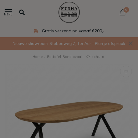
0
MENU
nding vanaf €200,-
Eigen 
Nieuwe showroom: Stobbeweg 2, Ter Aar - Plan je afspraak
Home
/
Eettafel Rond ovaal- XY schuin