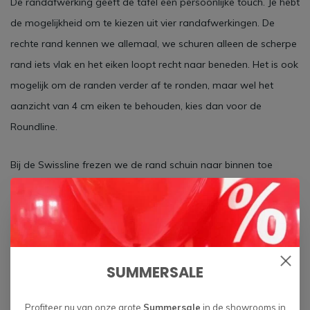
De randafwerking geeft de tafel een persoonlijke touch. Je hebt
de mogelijkheid om te kiezen uit vier randafwerkingen. De
rechte rand kennen we allemaal, we schuren alleen de scherpe
rand iets vlak en het eiken loopt recht naar beneden. Het is ook
mogelijk om de randen verder af te ronden, maar wel het
aanzicht van 4 cm eiken te behouden, kies dan voor de
Roundline.
Bij de Swissline frezen we de rand schuin naar binnen toe
onder een hoek van 45 graden. Het blad lijkt hierdoor dunner
en heeft een elegante uitstraling.
De trend van nu zijn organische en ronde vormen. Met de
Softline combineer je de elegante uitstraling van een schuine
SUMMERSALE
rand met een afgeronde rand aan de bovenzijde. De hele rand
voelt rond aan zonder scherpe hoeken.
Profiteer nu van onze grote
Summersale
in de showrooms in