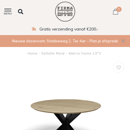
0
MENU
nding vanaf €200,-
Eigen 
Nieuwe showroom: Stobbeweg 2, Ter Aar - Plan je afspraak
Home
/
Eettafel Rond - Matrix frame 10*3