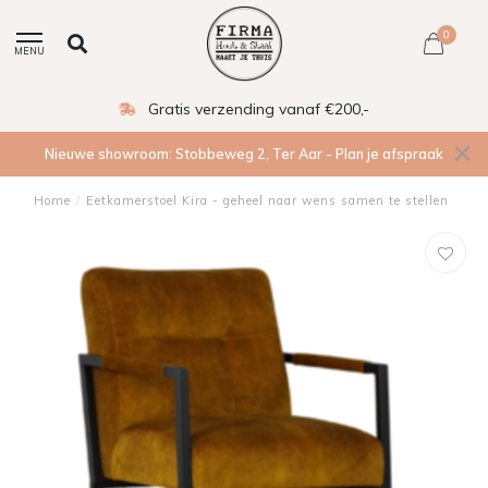
0
MENU
Gratis verzending vanaf €200,-
Nieuwe showroom: Stobbeweg 2, Ter Aar - Plan je afspraak
Home
/
Eetkamerstoel Kira - geheel naar wens samen te stellen