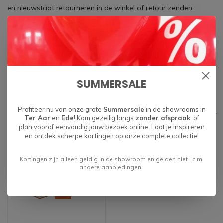
en nieuwstaat retourneren in de winkel of retour zenden.
Bij vragen:
Opzoek naar meer informatie? Neem dan
contact
met ons op
of kom langs in de showroom.
SUMMERSALE
Specificaties
Profiteer nu van onze grote
Summersale
in de showrooms in
Gerelateerde producten
Ter Aar
en
Ede
! Kom gezellig langs
zonder afspraak
, of
plan vooraf eenvoudig jouw bezoek online. Laat je inspireren
en ontdek scherpe kortingen op onze complete collectie!
Kortingen zijn alleen geldig in de showroom en gelden niet i.c.m.
andere aanbiedingen.