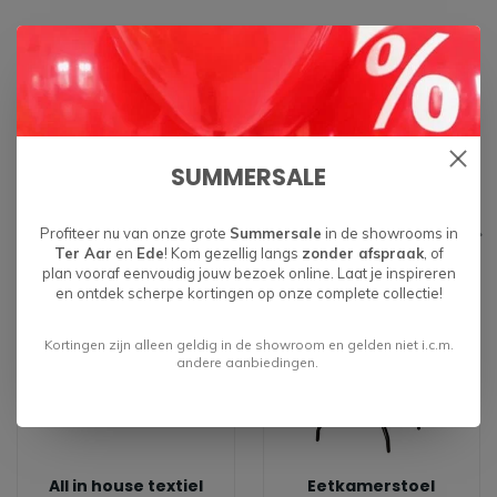
Kortom, onze draaibare eetkamerstoel is de perfecte mix van
stijl, comfort en functionaliteit. Verrijk je huis met deze must-
have stoel en geniet van elk moment dat je erop doorbrengt!
SUMMERSALE
Specificaties
Gerelateerde producten
Profiteer nu van onze grote
Summersale
in de showrooms in
Ter Aar
en
Ede
! Kom gezellig langs
zonder afspraak
, of
plan vooraf eenvoudig jouw bezoek online. Laat je inspireren
en ontdek scherpe kortingen op onze complete collectie!
Kortingen zijn alleen geldig in de showroom en gelden niet i.c.m.
andere aanbiedingen.
All in house textiel
Eetkamerstoel