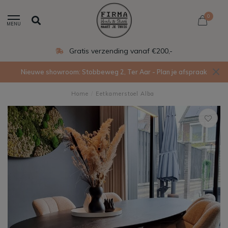
0
MENU
Gratis verzending vanaf €200,-
Nieuwe showroom: Stobbeweg 2, Ter Aar - Plan je afspraak
Home
/
Eetkamerstoel Alba