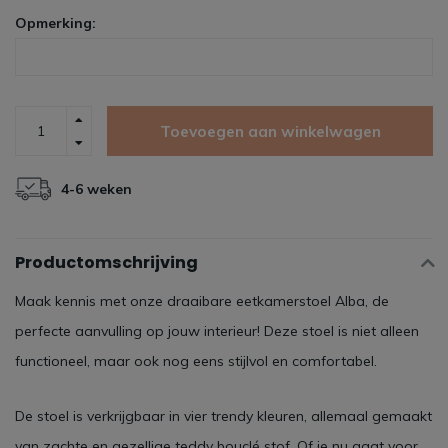
Opmerking:
Toevoegen aan winkelwagen
4-6 weken
Productomschrijving
Maak kennis met onze draaibare eetkamerstoel Alba, de
perfecte aanvulling op jouw interieur! Deze stoel is niet alleen
functioneel, maar ook nog eens stijlvol en comfortabel.
De stoel is verkrijgbaar in vier trendy kleuren, allemaal gemaakt
van zachte en gezellige teddy bouclé stof. Of je nu gaat voor