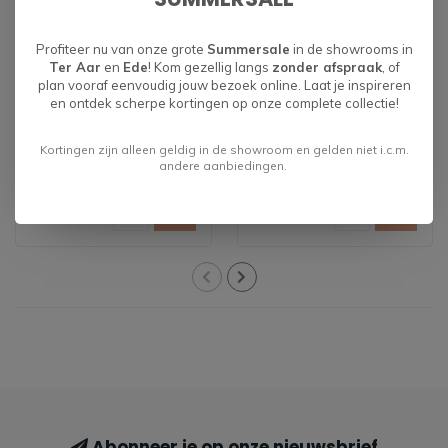
Profiteer nu van onze grote
Summersale
in de showrooms in
Ter Aar
en
Ede
! Kom gezellig langs
zonder afspraak
, of
plan vooraf eenvoudig jouw bezoek online. Laat je inspireren
en ontdek scherpe kortingen op onze complete collectie!
Kabinet Jake - bruin
Kabinet Jake -
naturel
Kortingen zijn alleen geldig in de showroom en gelden niet i.c.m.
andere aanbiedingen.
€1.599,00
€1.599,00
Abonneer je op onze nieuwsbrief