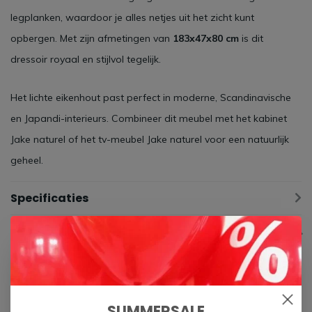
legplanken, waardoor je alles netjes uit het zicht kunt
opbergen. Met zijn afmetingen van
183x47x80 cm
is dit
dressoir royaal en stijlvol tegelijk.
Het lichte eikenhout past perfect in moderne, Scandinavische
en Japandi-interieurs. Combineer dit meubel met het kabinet
Jake naturel of het tv-meubel Jake naturel voor een natuurlijk
geheel.
Specificaties
Gerelateerde producten
SUMMERSALE