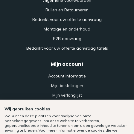
Algemene voorwaarden
Ruilen en Retourneren
Bedankt voor uw offerte aanvraag
Montage en onderhoud
B2B aanvraag
Bedankt voor uw offerte aanvraag tafels
Mijn account
Account informatie
Mijn bestellingen
Mijn verlanglijst
Vergelijk
Wij gebruiken cookies
Alle producten
We kunnen deze plaatsen voor analyse van onze
bezoekersgegevens, om onze website te verbeteren,
gepersonaliseerde inhoud te tonen en om u een geweldige website-
ervaring te bieden. Voor meer informatie over de cookies die we