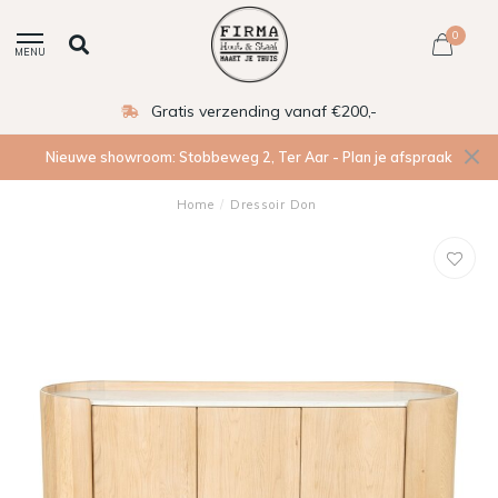
0
MENU
Gratis verzending vanaf €200,-
Nieuwe showroom: Stobbeweg 2, Ter Aar - Plan je afspraak
Home
/
Dressoir Don