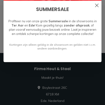
SUMMERSALE
Abonneer je op onze nieuwsbrief
Profiteer nu van onze grote
Summersale
in de showrooms in
Ter Aar
en
Ede
! Kom gezellig langs
zonder afspraak
, of
Blijf op de hoogte over onze laatste acties
plan vooraf eenvoudig jouw bezoek online. Laat je inspireren
en ontdek scherpe kortingen op onze complete collectie!
Abonneer
Kortingen zijn alleen geldig in de showroom en gelden niet i.c.m.
andere aanbiedingen.
Firma Hout & Staal
Maakt je thuis!
Boylestraat 26C
6718 XM
Ede, Nederland