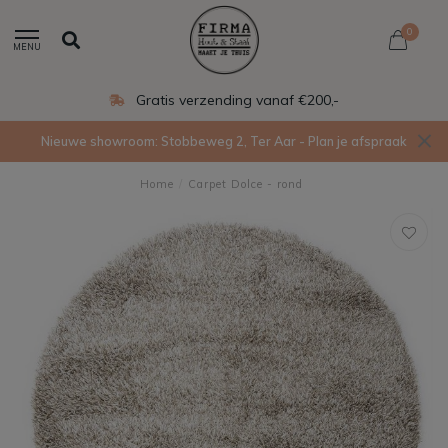
0
MENU
Gratis verzending vanaf €200,-
Nieuwe showroom: Stobbeweg 2, Ter Aar - Plan je afspraak
Home
/
Carpet Dolce - rond