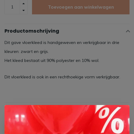
Toevoegen aan winkelwagen
Productomschrijving
Dit gave vloerkleed is handgeweven en verkrijgbaar in drie
kleuren: zwart en grijs.
Het kleed bestaat uit 90% polyester en 10% wol.
Dit vloerkleed is ook in een rechthoekige vorm verkrijgbaar.
Specificaties