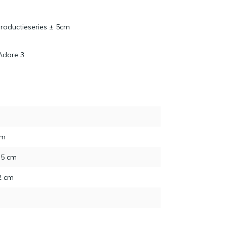
roductieseries ± 5cm
Adore 3
cm
,5 cm
2 cm