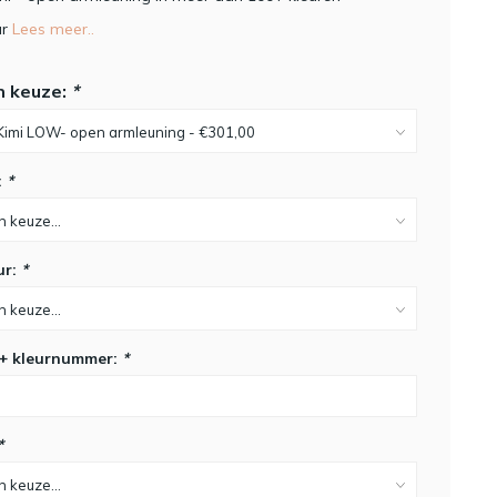
ar
Lees meer..
n keuze:
*
:
*
ur:
*
 + kleurnummer:
*
*