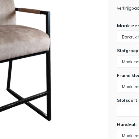
verkrijgba
Maak ee
Stofgroep
Frame kle
Stofsoort
Handvat: