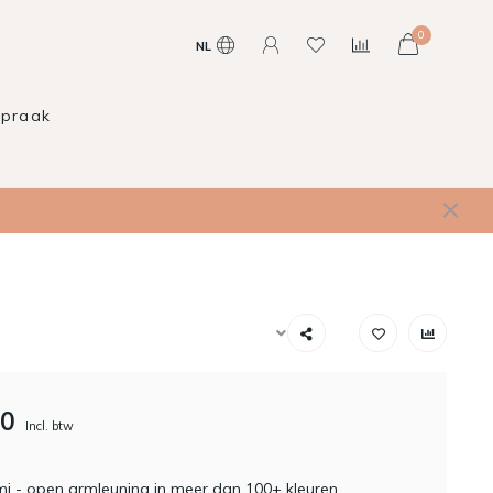
0
NL
spraak
00
Incl. btw
mi - open armleuning in meer dan 100+ kleuren