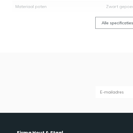
Materiaal poten
Zwart gepoed
Alle specificatie
Firma Hout & Staal