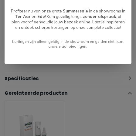
Let op: De picogrammen zijn ter verduidelijking en niet gelijk
Profiteer nu van onze grote
Summersale
in de showrooms in
Ter Aar
en
Ede
! Kom gezellig langs
zonder afspraak
, of
aan de exacte uitvoering. Aangegeven maten kunnen afwijken
plan vooraf eenvoudig jouw bezoek online. Laat je inspireren
vanwege verschillende productseries +/- 5 cm. Bij het
en ontdek scherpe kortingen op onze complete collectie!
samenstellen van de elementen noteren wij voorstaand links of
Kortingen zijn alleen geldig in de showroom en gelden niet i.c.m.
rechts.
andere aanbiedingen.
Specificaties
Gerelateerde producten