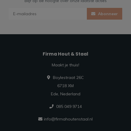
Blijf op de hoogte over onze laatste acties
Abonneer
Firma Hout & Staal
Maakt je thuis!
Boylestraat 26C
6718 XM
Ede, Nederland
085 049 9714
info@firmahoutenstaal.nl