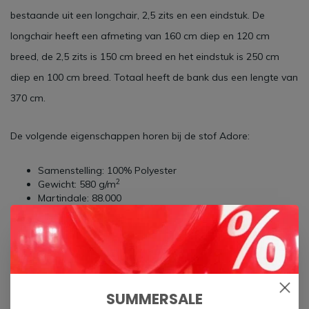
bestaande uit een longchair, 2,5 zits en een eindstuk. De
longchair heeft een afmeting van 160 cm diep en 120 cm
breed, de 2,5 zits is 150 cm breed en het eindstuk is 250 cm
diep en 100 cm breed. Totaal heeft de bank dus een lengte van
370 cm.
De volgende eigenschappen horen bij de stof Adore:
Samenstelling: 100% Polyester
2
Gewicht: 580 g/m
Martindale: 88.000
Kleurvastheid: 5
Pilling: 5
Zorgeloos genieten van jouw bank? Spray deze dan in met de
speciale anti-vlek spray van
All in house
en je bank is
gegarandeerd 5 jaar vlekvrij.
SUMMERSALE