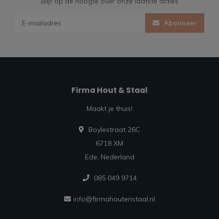
Blijf op de hoogte over onze laatste acties
Abonneer
Firma Hout & Staal
Maakt je thuis!
Boylestraat 26C
6718 XM
Ede, Nederland
085 049 9714
info@firmahoutenstaal.nl