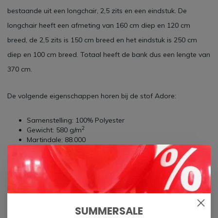
bestaande uit een longchair, 2,5 zits en een eindstuk. De
longchair heeft een afmeting van 160 cm diep en 120 cm
breed, de 2,5 zits is 150 cm breed en het eindstuk is 250 cm
diep en 100 cm breed. Totaal heeft de bank dus een lengte van
370 cm.
De volgende eigenschappen horen bij de stof Adore:
Samenstelling: 100% Polyester
2
Gewicht: 580 g/m
Martindale: 88.000
Kleurvastheid: 5
Pilling: 5
Zorgeloos genieten van jouw bank? Spray deze dan in met de
speciale anti-vlek spray van
All in house
en je bank is
gegarandeerd 5 jaar vlekvrij.
SUMMERSALE