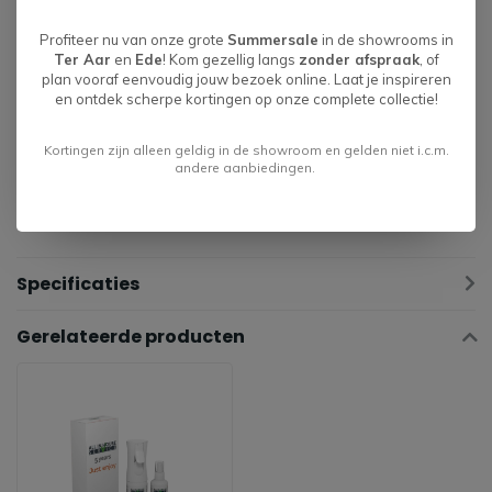
Let op: De picogrammen zijn ter verduidelijking en niet gelijk
Profiteer nu van onze grote
Summersale
in de showrooms in
Ter Aar
en
Ede
! Kom gezellig langs
zonder afspraak
, of
aan de exacte uitvoering. Aangegeven maten kunnen afwijken
plan vooraf eenvoudig jouw bezoek online. Laat je inspireren
vanwege verschillende productseries +/- 5 cm. Bij het
en ontdek scherpe kortingen op onze complete collectie!
samenstellen van de elementen noteren wij voorstaand links of
Kortingen zijn alleen geldig in de showroom en gelden niet i.c.m.
rechts.
andere aanbiedingen.
Specificaties
Gerelateerde producten