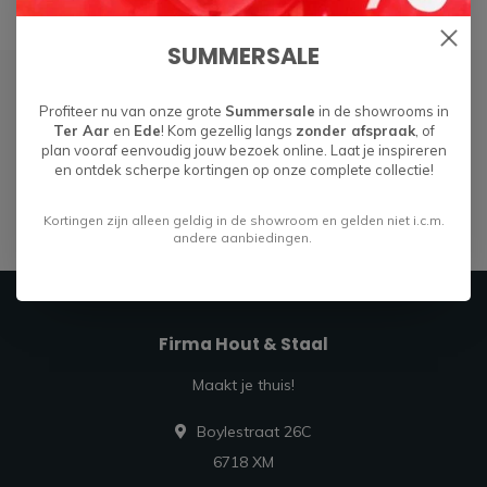
SUMMERSALE
Abonneer je op onze nieuwsbrief
Profiteer nu van onze grote
Summersale
in de showrooms in
Ter Aar
en
Ede
! Kom gezellig langs
zonder afspraak
, of
Blijf op de hoogte over onze laatste acties
plan vooraf eenvoudig jouw bezoek online. Laat je inspireren
en ontdek scherpe kortingen op onze complete collectie!
Abonneer
Kortingen zijn alleen geldig in de showroom en gelden niet i.c.m.
andere aanbiedingen.
Firma Hout & Staal
Maakt je thuis!
Boylestraat 26C
6718 XM