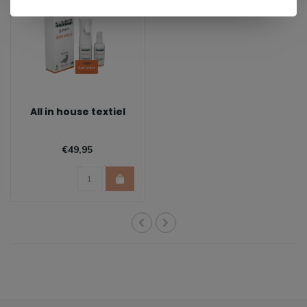
All in house textiel
€49,95