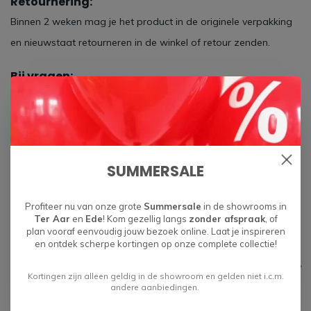
Retournering:
Binnen 2 weken mag je het product in de originele verpakking
en nieuwstaat retourneren in de winkel of retour zenden.
Bij vragen:
Opzoek naar meer informatie? Neem dan
contact
met ons op
of kom langs in de showroom.
SUMMERSALE
Profiteer nu van onze grote
Summersale
in de showrooms in
Ter Aar
en
Ede
! Kom gezellig langs
zonder afspraak
, of
Specificaties
plan vooraf eenvoudig jouw bezoek online. Laat je inspireren
en ontdek scherpe kortingen op onze complete collectie!
Gerelateerde producten
Kortingen zijn alleen geldig in de showroom en gelden niet i.c.m.
andere aanbiedingen.