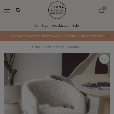
0
MENU
Eigen productie in Ede
Nieuwe showroom: Stobbeweg 2, Ter Aar - Plan je afspraak
Home
/
Eetkamerstoel Hamilton